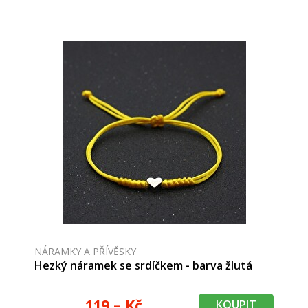
NÁRAMKY A PŘÍVĚSKY
Hezký náramek se srdíčkem - barva žlutá
119,– Kč
KOUPIT