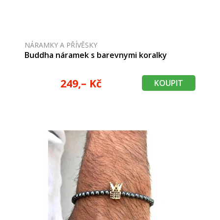
NÁRAMKY A PŘÍVĚSKY
Buddha náramek s barevnymi koralky
249,– Kč
KOUPIT