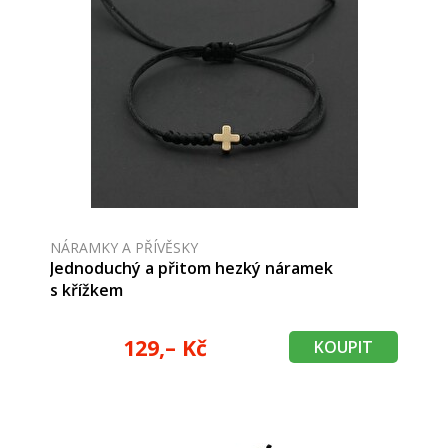
NÁRAMKY A PŘÍVĚSKY
Jednoduchý a přitom hezký náramek
s křížkem
129,– Kč
KOUPIT