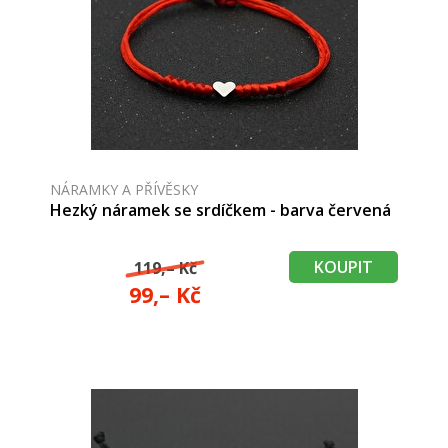
NÁRAMKY A PŘÍVĚSKY
Hezký náramek se srdíčkem - barva červená
KOUPIT
119,– Kč
99,– Kč