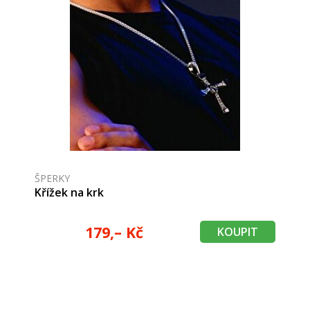
ŠPERKY
Křížek na krk
179,– Kč
KOUPIT