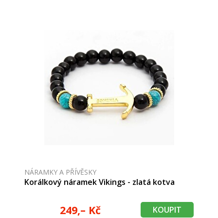
NÁRAMKY A PŘÍVĚSKY
Korálkový náramek Vikings - zlatá kotva
249,– Kč
KOUPIT