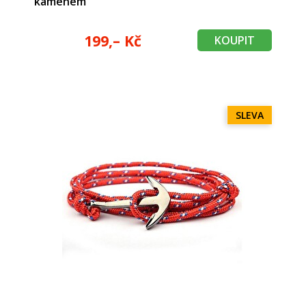
kamenem
199,– Kč
KOUPIT
SLEVA