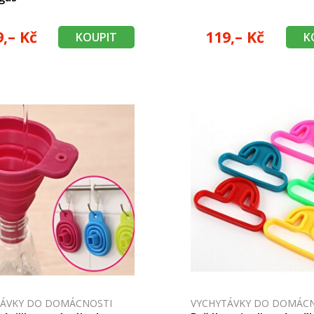
9,– Kč
119,– Kč
KOUPIT
K
TÁVKY DO DOMÁCNOSTI
VYCHYTÁVKY DO DOMÁC