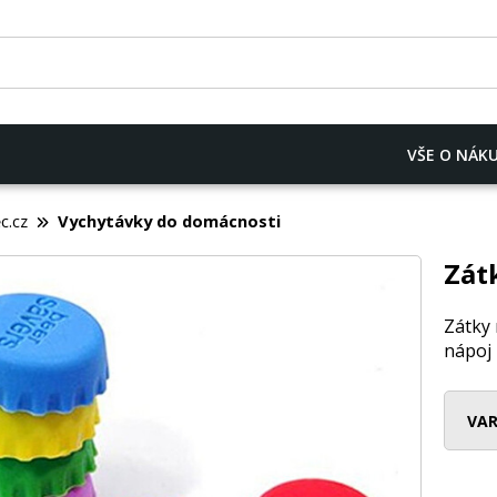
VŠE O NÁK
c.cz
Vychytávky do domácnosti
Zátk
Zátky 
nápoj
VAR