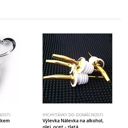
NOSTI
VYCHYTÁVKY DO DOMÁCNOSTI
íčkem
Výlevka Nálevka na alkohol,
olej, ocet - zlatá