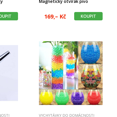
ky
Magnetický otvírák pivo
169,– Kč
OUPIT
KOUPIT
NOSTI
VYCHYTÁVKY DO DOMÁCNOSTI