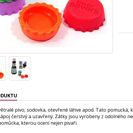
ODUKTU
větralé pivo, sodovka, otevřené láhve apod. Tato pomucká, 
nápoj čerstvý a uzavřený. Zátky jsou vyrobeny z odolného 
pomůcka, kterou ocení nejen pivaři.