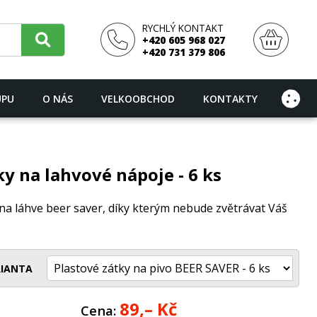
RYCHLÝ KONTAKT
+420 605 968 027
+420 731 379 806
UPU
O NÁS
VELKOOBCHOD
KONTAKTY
y na lahvové nápoje - 6 ks
na láhve beer saver, díky kterým nebude zvětrávat Váš
IANTA
89,–
Kč
Cena: