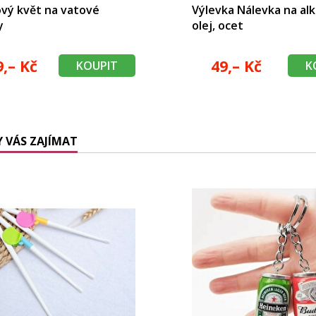
vý květ na vatové
Výlevka Nálevka na alk
y
olej, ocet
9,– Kč
49,– Kč
KOUPIT
K
 VÁS ZAJÍMAT