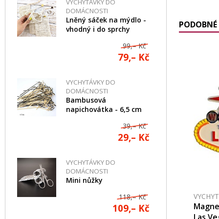
VYCHYTÁVKY DO
DOMÁCNOSTI
Lněný sáček na mýdlo -
PODOBNÉ 
vhodný i do sprchy
99,– Kč
79,– Kč
VYCHYTÁVKY DO
DOMÁCNOSTI
Bambusová
napichovátka - 6,5 cm
39,– Kč
29,– Kč
VYCHYTÁVKY DO
DOMÁCNOSTI
Mini nůžky
VYCHY
118,– Kč
Magne
109,– Kč
Las Ve