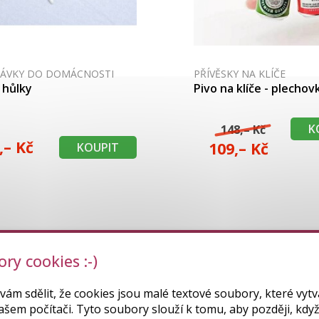
TÁVKY DO DOMÁCNOSTI
PŘÍVĚSKY NA KLÍČE
 hůlky
Pivo na klíče - plechov
K
148,– Kč
,– Kč
109,– Kč
KOUPIT
ry cookies :-)
vám sdělit, že cookies jsou malé textové soubory, které vytv
ašem počítači. Tyto soubory slouží k tomu, aby později, když