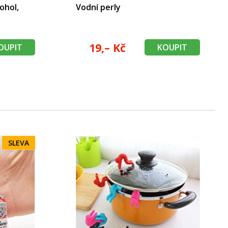
ohol,
Vodní perly
19,– Kč
OUPIT
KOUPIT
SLEVA