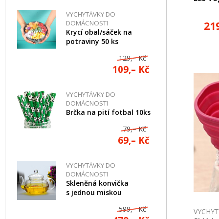
VYCHYTÁVKY DO
DOMÁCNOSTI
21
Krycí obal/sáček na
potraviny 50 ks
129,– Kč
109,– Kč
VYCHYTÁVKY DO
DOMÁCNOSTI
Brčka na pití fotbal 10ks
79,– Kč
69,– Kč
VYCHYTÁVKY DO
DOMÁCNOSTI
Skleněná konvička
s jednou miskou
599,– Kč
VYCHY