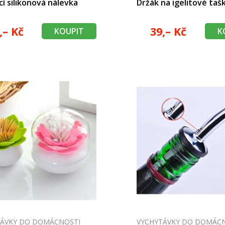
cí silikonová nálevka
Držák na igelitové taš
,– Kč
39,– Kč
KOUPIT
K
TÁVKY DO DOMÁCNOSTI
VYCHYTÁVKY DO DOMÁC