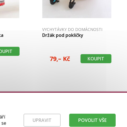
VYCHYTÁVKY DO DOMÁCNOSTI
ka
Držák pod pokličky
OUPIT
79,– Kč
KOUPIT
DOPORUČUJEME:
Prodej a servis kol
|
áří
UPRAVIT
POVOLIT VŠE
Sekání trávy
 se