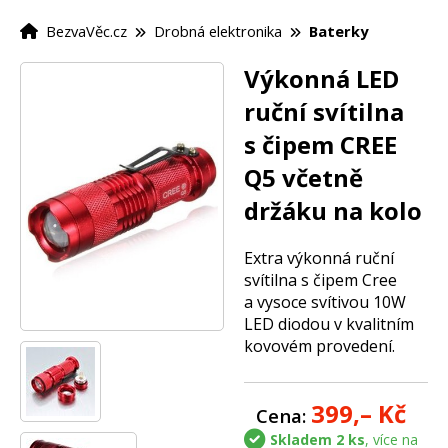
BezvaVěc.cz
Drobná elektronika
Baterky
Výkonná LED
ruční svítilna
s čipem CREE
Q5 včetně
držáku na kolo
Extra výkonná ruční
svítilna s čipem Cree
a vysoce svítivou 10W
LED diodou v kvalitním
kovovém provedení.
399,–
Kč
Cena:
Skladem 2 ks
, více na