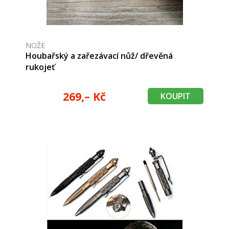
NOŽE
Houbařský a zařezávací nůž/ dřevěná
rukojeť
269,– Kč
KOUPIT