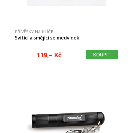
PŘÍVĚSKY NA KLÍČE
Svítící a smějící se medvídek
119,– Kč
KOUPIT