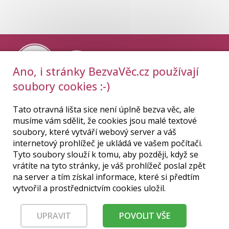
Ano, i stránky BezvaVěc.cz používají
soubory cookies :-)
Tato otravná lišta sice není úplně bezva věc, ale
musíme vám sdělit, že cookies jsou malé textové
soubory, které vytváří webový server a váš
internetový prohlížeč je ukládá ve vašem počítači.
Tyto soubory slouží k tomu, aby později, když se
vrátíte na tyto stránky, je váš prohlížeč poslal zpět
DOPORUČUJEME:
na server a tím získal informace, které si předtím
vytvořil a prostřednictvím cookies uložil.
Prodej a servis kol
|
Sečení trávy
UPRAVIT
POVOLIT VŠE
© 2015–2026
BezvaVěc.cz
, všechna práva vyhrazena.
E-shop