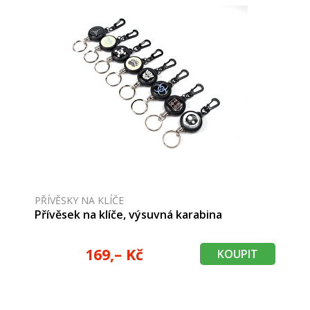
PŘÍVĚSKY NA KLÍČE
Přívěsek na klíče, výsuvná karabina
169,– Kč
KOUPIT