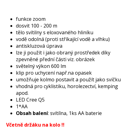
funkce zoom
dosvit 100 - 200 m
tělo svítilny s eloxovaného hliníku
vodě odolná (proti stříkající vodě a vlhku)
antiskluzová úprava
lze ji použít i jako obraný prostředek díky
zpevněné přední části viz. obrázek
světelný výkon 600 lm
klip pro uchycení např.na opasek
umožňuje kolmo postavit a použít jako svíčku
vhodná pro cyklistiku, horolezectví, kemping
apod.
LED Cree Q5
1*AA
Obsah balení
: svítílna, 1ks AA baterie
Včetně držáku na kolo !!