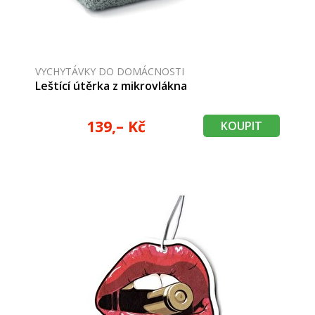
VYCHYTÁVKY DO DOMÁCNOSTI
Leštící útěrka z mikrovlákna
139,– Kč
KOUPIT