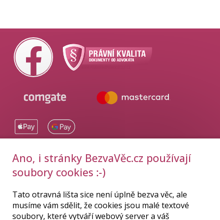
Ano, i stránky BezvaVěc.cz používají
DOPORUČUJEME:
soubory cookies :-)
Cyklo Bečica
|
Sekání trávy
Tato otravná lišta sice není úplně bezva věc, ale
musíme vám sdělit, že cookies jsou malé textové
© 2015–2026
BezvaVěc.cz
, všechna práva vyhrazena.
E-shop
soubory, které vytváří webový server a váš
od uniqDesign.cz!