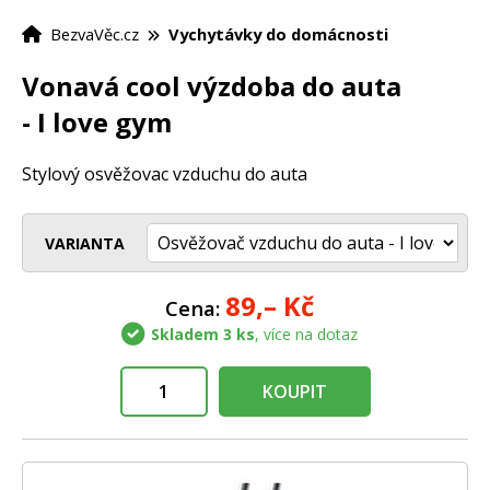
BezvaVěc.cz
Vychytávky do domácnosti
Vonavá cool výzdoba do auta
- I love gym
Stylový osvěžovac vzduchu do auta
VARIANTA
89,–
Kč
Cena:
Skladem 3 ks
, více na dotaz
KOUPIT