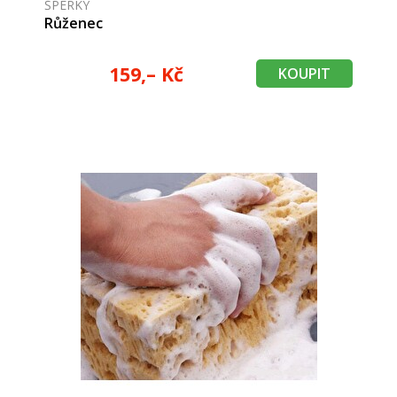
ŠPERKY
Růženec
159,– Kč
KOUPIT