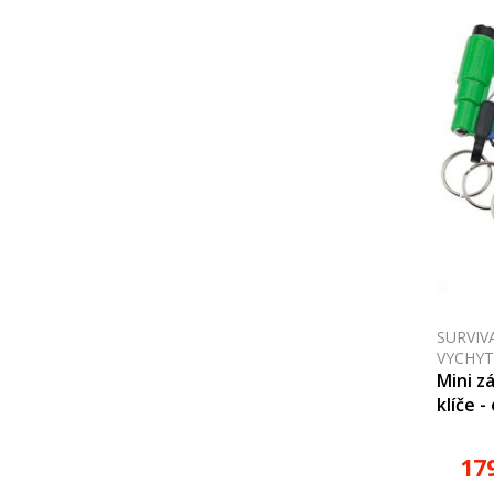
SURVIV
VYCHYT
Mini z
klíče 
17