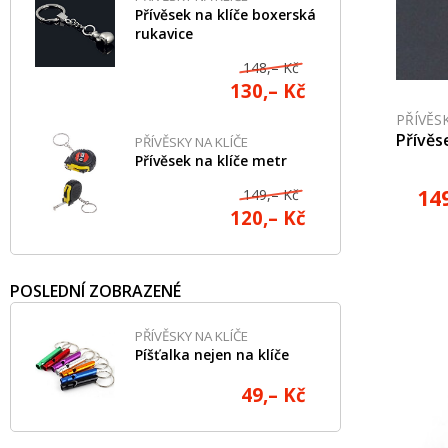
Přívěsek na klíče boxerská
rukavice
148,– Kč
130,– Kč
PŘÍVĚS
Přívěs
PŘÍVĚSKY NA KLÍČE
Přívěsek na klíče metr
14
149,– Kč
120,– Kč
POSLEDNÍ ZOBRAZENÉ
PŘÍVĚSKY NA KLÍČE
Píšťalka nejen na klíče
49,– Kč