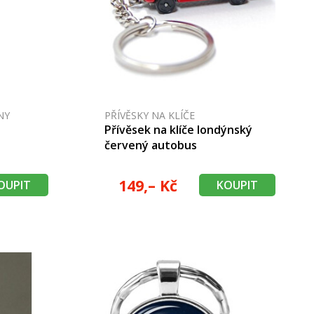
NY
PŘÍVĚSKY NA KLÍČE
Přívěsek na klíče londýnský
červený autobus
149,– Kč
OUPIT
KOUPIT