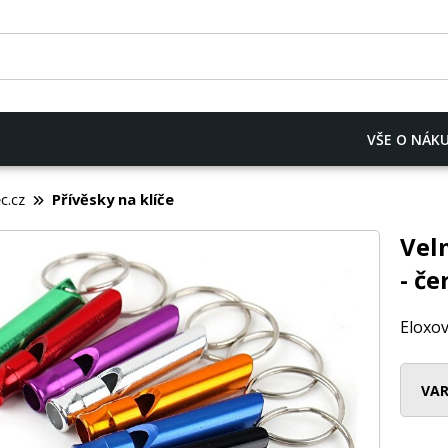
VŠE O NÁK
c.cz
Přívěsky na klíče
Vel
- če
Eloxov
VAR