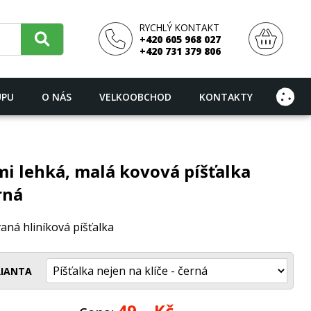
RYCHLÝ KONTAKT
+420 605 968 027
+420 731 379 806
UPU
O NÁS
VELKOOBCHOD
KONTAKTY
mi lehká, malá kovová píšťalka
rná
aná hliníková píšťalka
IANTA
49,–
Kč