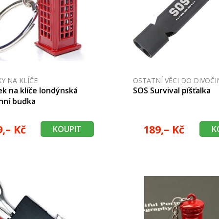
KY NA KLÍČE
OSTATNÍ VĚCI DO DIVOČI
ek na klíče londýnská
SOS Survival píšťalka
nní budka
9,– Kč
189,– Kč
KOUPIT
K