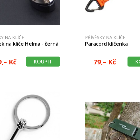
KY NA KLÍČE
PŘÍVĚSKY NA KLÍČE
ek na klíče Helma - černá
Paracord klíčenka
9,– Kč
79,– Kč
KOUPIT
K