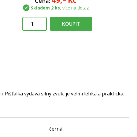
Cena:
Skladem 2 ks
, více na dotaz
KOUPIT
Píšťalka vydáva silný zvuk, je velmi lehká a praktická.
černá