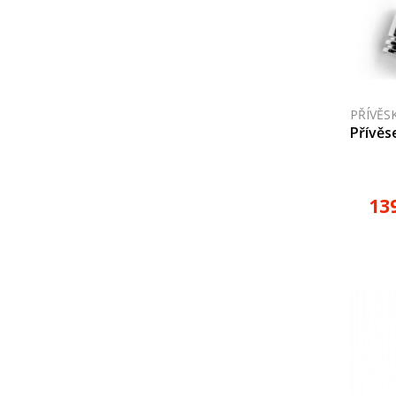
PŘÍVĚS
Přívěs
13