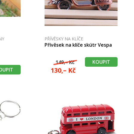
NY
PŘÍVĚSKY NA KLÍČE
Přívěsek na klíče skútr Vespa
KOUPIT
149,– Kč
130,– Kč
OUPIT