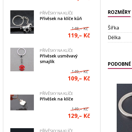
ROZMĚRY
PŘÍVĚSKY NA KLÍČE
Přívěsek na klíče kůň
Šířka
148,– Kč
119,– Kč
Délka
PŘÍVĚSKY NA KLÍČE
Přívěsek usměvavý
smajlík
PODOBNÉ 
149,– Kč
109,– Kč
PŘÍVĚSKY NA KLÍČE
Přívěšek na klíče
149,– Kč
129,– Kč
PŘÍVĚSKY NA KLÍČE