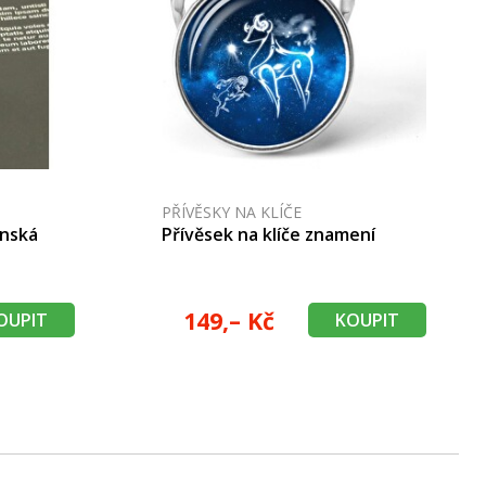
PŘÍVĚSKY NA KLÍČE
ýnská
Přívěsek na klíče znamení
149,– Kč
OUPIT
KOUPIT