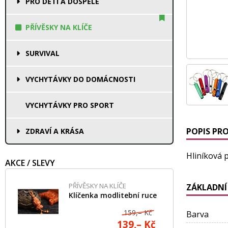
PRO DĚTI A DOSPĚLÉ
PŘÍVĚSKY NA KLÍČE
SURVIVAL
VYCHYTÁVKY DO DOMÁCNOSTI
VYCHYTÁVKY PRO SPORT
POPIS PR
ZDRAVÍ A KRÁSA
Hliníková 
AKCE / SLEVY
PŘÍVĚSKY NA KLÍČE
ZÁKLADNÍ
Klíčenka modlitební ruce
159,– Kč
Barva
139,– Kč