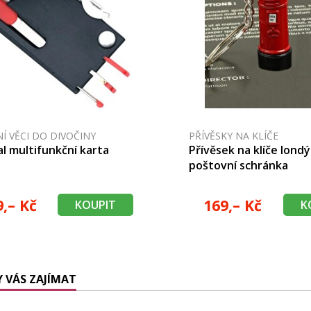
Í VĚCI DO DIVOČINY
PŘÍVĚSKY NA KLÍČE
al multifunkční karta
Přívěsek na klíče lond
poštovní schránka
9,– Kč
169,– Kč
KOUPIT
K
 VÁS ZAJÍMAT