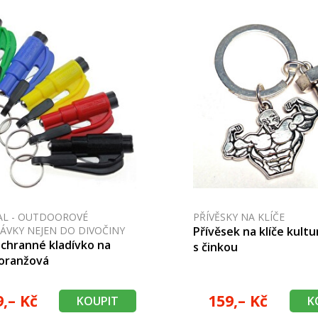
AL - OUTDOOROVÉ
PŘÍVĚSKY NA KLÍČE
ÁVKY NEJEN DO DIVOČINY
Přívěsek na klíče kultu
áchranné kladívko na
s činkou
- oranžová
9,– Kč
159,– Kč
KOUPIT
K