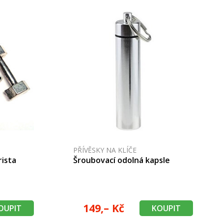
PŘÍVĚSKY NA KLÍČE
rista
Šroubovací odolná kapsle
149,– Kč
OUPIT
KOUPIT