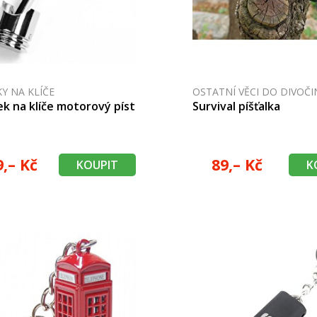
KY NA KLÍČE
OSTATNÍ VĚCI DO DIVOČI
ek na klíče motorový píst
Survival píšťalka
9,– Kč
89,– Kč
KOUPIT
K