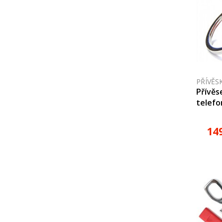
PŘÍVĚS
Přívěs
telefo
14