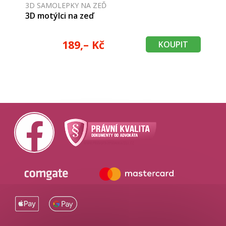
3D SAMOLEPKY NA ZEĎ
3D motýlci na zeď
189,– Kč
KOUPIT