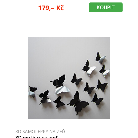
179,– Kč
KOUPIT
3D SAMOLEPKY NA ZEĎ
3D motýlci na zeď