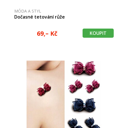
MÓDA A STYL
Dočasné tetování růže
69,– Kč
KOUPIT