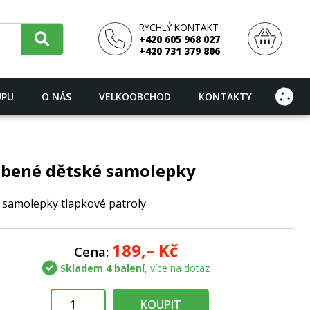
RYCHLÝ KONTAKT
+420 605 968 027
+420 731 379 806
UPU
O NÁS
VELKOOBCHOD
KONTAKTY
íbené dětské samolepky
 samolepky tlapkové patroly
189,–
Kč
Cena:
Skladem 4 balení
, více na dotaz
KOUPIT