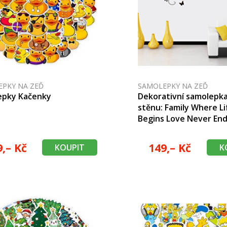
PKY NA ZEĎ
SAMOLEPKY NA ZEĎ
epky Kačenky
Dekorativní samolepk
stěnu: Family Where Li
Begins Love Never En
9,– Kč
149,– Kč
KOUPIT
K