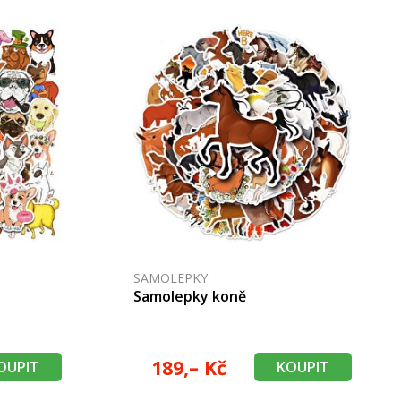
SAMOLEPKY
s
Samolepky koně
189,– Kč
OUPIT
KOUPIT