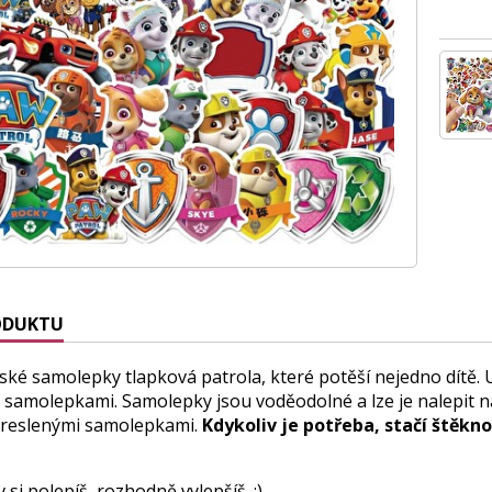
ODUKTU
ské samolepky tlapková patrola, které potěší nejedno dítě. 
 samolepkami. Samolepky jsou voděodolné a lze je nalepit n
kreslenými samolepkami.
Kdykoliv je potřeba, stačí štěk
 si polepíš, rozhodně vylepšíš. :)