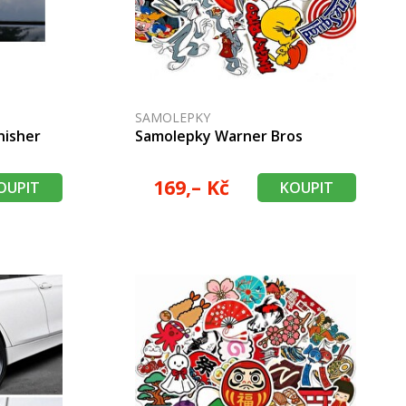
SAMOLEPKY
nisher
Samolepky Warner Bros
169,– Kč
OUPIT
KOUPIT