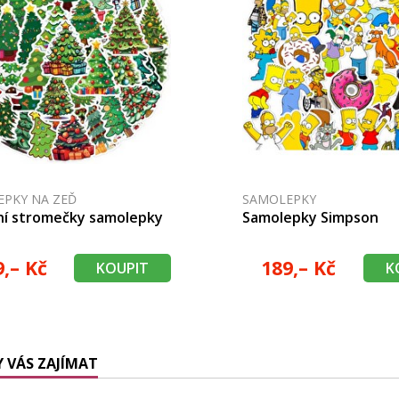
PKY NA ZEĎ
SAMOLEPKY
ní stromečky samolepky
Samolepky Simpson
9,– Kč
189,– Kč
KOUPIT
K
 VÁS ZAJÍMAT