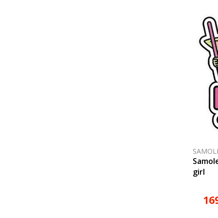
SAMOL
Samole
girl
16