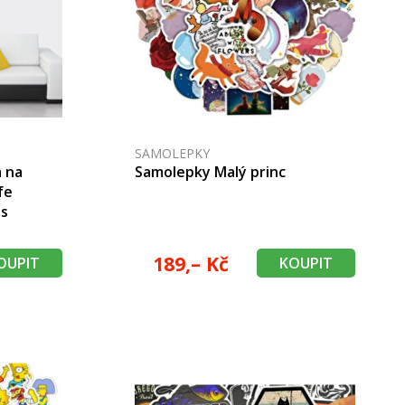
SAMOLEPKY
a na
Samolepky Malý princ
fe
ds
189,– Kč
OUPIT
KOUPIT