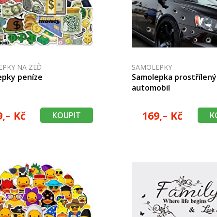
PKY NA ZEĎ
SAMOLEPKY
epky peníze
Samolepka prostřílený
automobil
9,– Kč
169,– Kč
KOUPIT
K