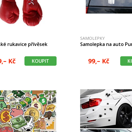
SAMOLEPKY
ké rukavice přívěsek
Samolepka na auto Pu
9,– Kč
99,– Kč
KOUPIT
K