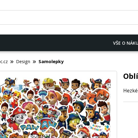
VŠE O NÁK
c.cz
Design
Samolepky
Obl
Hezké