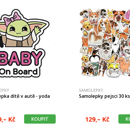
EPKY
SAMOLEPKY
pka dítě v autě - yoda
Samolepky pejsci 30 k
9,– Kč
129,– Kč
KOUPIT
K