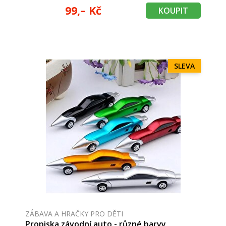
99,– Kč
KOUPIT
SLEVA
ZÁBAVA A HRAČKY PRO DĚTI
Propiska závodní auto - různé barvy