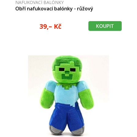
NAFUKOVACÍ BALÓNKY
Obří nafukovací balónky - růžový
39,– Kč
KOUPIT