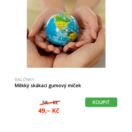
BALÓNKY
Měkký skákací gumový míček
KOUPIT
59,– Kč
49,– Kč