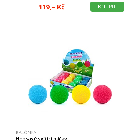
119,– Kč
KOUPIT
BALÓNKY
Hopsavé svítící míčky