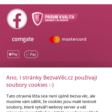
DOPORUČUJEME:
Ano, i stránky BezvaVěc.cz používají
Cyklo Bečica
|
Sekání trávy
soubory cookies :-)
Tato otravná lišta sice není úplně bezva věc, ale
© 2015–2026
BezvaVěc.cz
, všechna práva vyhrazena.
E-shop
musíme vám sdělit, že cookies jsou malé textové
od uniqDesign.cz!
soubory, které vytváří webový server a váš