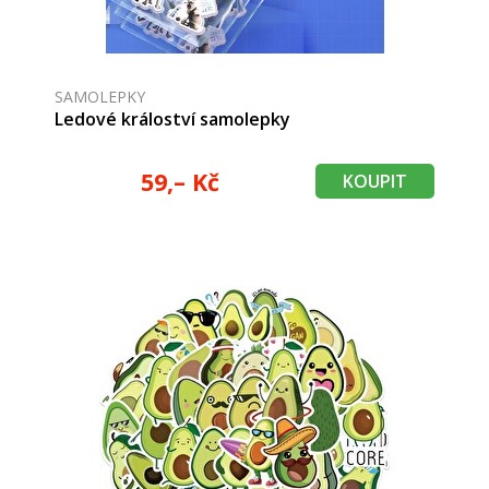
SAMOLEPKY
Ledové králoství samolepky
59,– Kč
KOUPIT