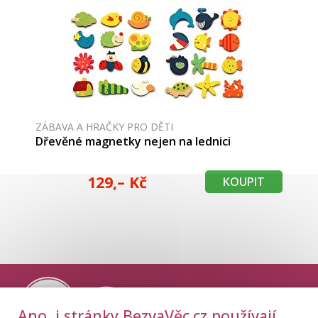
ZÁBAVA A HRAČKY PRO DĚTI
Dřevěné magnetky nejen na lednici
129,– Kč
KOUPIT
Ano, i stránky BezvaVěc.cz používají