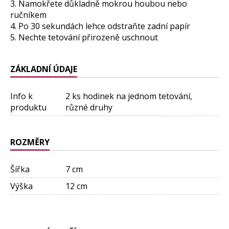
3. Namokřete důkladně mokrou houbou nebo
ručníkem
4. Po 30 sekundách lehce odstraňte zadní papír
5. Nechte tetování přirozeně uschnout
ZÁKLADNÍ ÚDAJE
Info k
2 ks hodinek na jednom tetování,
produktu
různé druhy
ROZMĚRY
Šířka
7 cm
Výška
12 cm