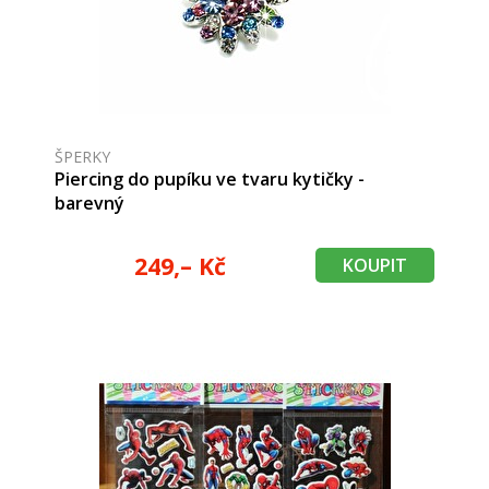
ŠPERKY
Piercing do pupíku ve tvaru kytičky -
barevný
249,– Kč
KOUPIT