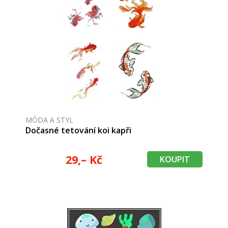
MÓDA A STYL
Dočasné tetování koi kapři
29,– Kč
KOUPIT