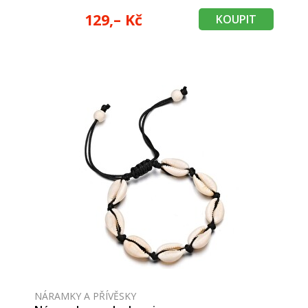
129,– Kč
KOUPIT
NÁRAMKY A PŘÍVĚSKY