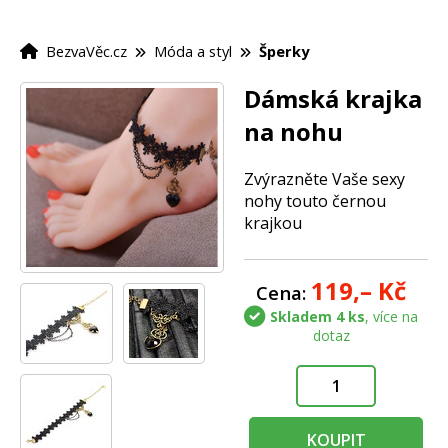
BezvaVěc.cz
Móda a styl
Šperky
Dámská krajka
na nohu
Zvýrazněte Vaše sexy
nohy touto černou
krajkou
119,–
Kč
Cena:
Skladem 4 ks
, více na
dotaz
KOUPIT