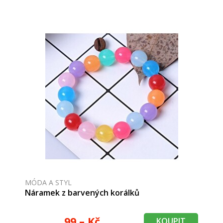
MÓDA A STYL
Náramek z barvených korálků
99,– Kč
KOUPIT