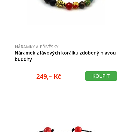
NÁRAMKY A PŘÍVĚSKY
Náramek z lávových korálku zdobený hlavou
buddhy
249,– Kč
KOUPIT