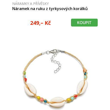
NÁRAMKY A PŘÍVĚSKY
Náramek na ruku z tyrkysových korálků
249,– Kč
KOUPIT